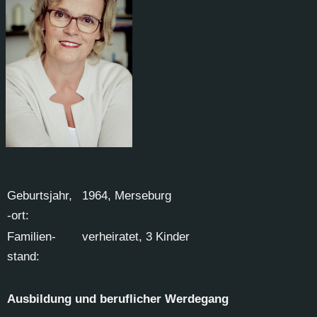
Ge­burts­jahr,
1964, Mer­se­burg
-ort:
Fa­mi­li­en­
ver­hei­ra­tet, 3 Kin­der
stand:
Aus­bil­dung und be­ruf­li­cher Wer­de­gang