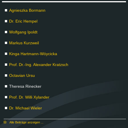
Agnies­z­ka Bor­mann
Dr. Eric Hem­pel
Wolf­gang Ipoldt
Mar­kus Kurz­weil
Kin­ga Hart­mann-Wóyci­cka
Prof. Dr.-Ing. Alex­an­der Kratzsch
Oc­ta­vi­an Ur­su
The­re­sa Ri­ne­cker
Prof. Dr. Wil­li Xy­lan­der
Dr. Mi­cha­el Wie­ler
Al­le Bei­trä­ge an­zei­gen ...