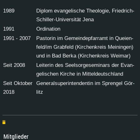
1989
Di­plom evan­ge­li­sche Theo­lo­gie, Fried­rich-
Schil­ler-Uni­ver­si­tät Je­na
1991
Or­di­na­ti­on
1991 - 2007
Pas­to­rin im Ge­mein­de­pfarr­amt in Quei­en­
feld/im Grab­feld (Kir­chen­kreis Mei­nin­gen)
und in Bad Ber­ka (Kir­chen­kreis Wei­mar)
Seit 2008
Lei­te­rin des Seel­sor­ge­se­mi­nars der Evan­
ge­li­schen Kir­che in Mit­tel­deutsch­land
Seit Ok­to­ber
Ge­ne­ral­su­per­in­ten­den­tin im Spren­gel Gör­
2018
litz
Mit­glie­der