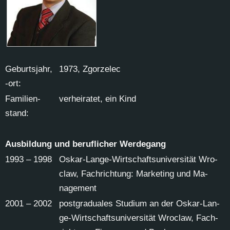
Ge­burts­jahr,
1973, Zgor­zelec
-ort:
Fa­mi­li­en­
ver­hei­ra­tet, ein Kind
stand:
Aus­bil­dung und be­ruf­li­cher Wer­de­gang
1993 – 1998
Os­kar-Lan­ge-Wirt­schafts­uni­ver­si­tät Wro­
claw, Fach­rich­tung: Mar­ke­ting und Ma­
nage­ment
2001 – 2002
post­gra­dua­les Stu­di­um an der Os­kar-Lan­
ge-Wirt­schafts­uni­ver­si­tät Wro­claw, Fach­