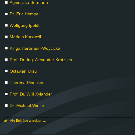
Agnies­z­ka Bor­mann
Dr. Eric Hem­pel
Wolf­gang Ipoldt
Mar­kus Kurz­weil
Kin­ga Hart­mann-Wóyci­cka
Prof. Dr.-Ing. Alex­an­der Kratzsch
Oc­ta­vi­an Ur­su
The­re­sa Ri­ne­cker
Prof. Dr. Wil­li Xy­lan­der
Dr. Mi­cha­el Wie­ler
Al­le Bei­trä­ge an­zei­gen ...