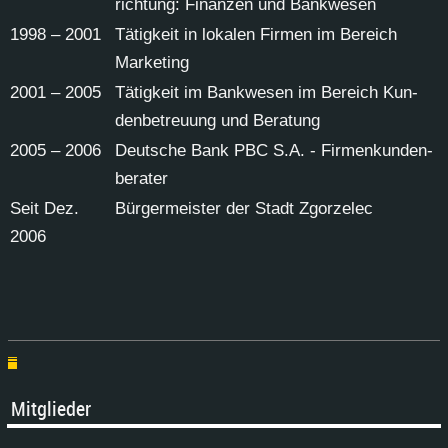
rich­tung: Fi­nan­zen und Bank­we­sen
1998 – 2001
Tä­tig­keit in lo­ka­len Fir­men im Be­reich
Mar­ke­ting
2001 – 2005
Tä­tig­keit im Bank­we­sen im Be­reich Kun­
den­be­treu­ung und Be­ra­tung
2005 – 2006
Deut­sche Bank PBC S.A. - Fir­men­kun­den­
be­ra­ter
Seit Dez.
Bür­ger­meis­ter der Stadt Zgor­zelec
2006
Mit­glie­der