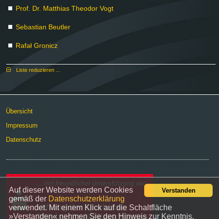
Prof. Dr. Mat­thi­as Theo­dor Vogt
Se­bas­ti­an Beut­ler
Ra­fał Gro­nicz
Lis­te re­du­zie­ren ...
Über­sicht
Im­pres­sum
Da­ten­schutz
Auf dieser Website werden Cookies
Verstanden
gemäß der
Datenschutzerklärung
verwendet. Mit einem Klick auf die Schaltfläche
»Verstanden« nehmen Sie den Hinweis zur Kenntnis.