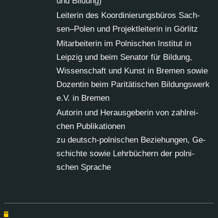
und Bil­dung)
Lei­te­rin des Ko­or­di­nie­rungs­bü­ros Sach­
sen–Po­len und Pro­jekt­lei­te­rin in Gör­litz
Mit­ar­bei­te­rin im Pol­ni­schen In­sti­tut in
Leip­zig und beim Se­na­tor für Bil­dung,
Wis­sen­schaft und Kunst in Bre­men so­wie
Do­zen­tin beim Pa­ri­tä­ti­schen Bil­dungs­werk
e.V. in Bre­men
Au­to­rin und Her­aus­ge­be­rin von zahl­rei­
chen Pu­bli­ka­tio­nen
zu deutsch-pol­ni­schen Be­zie­hun­gen, Ge­
schich­te so­wie Lehr­bü­chern der pol­ni­
schen Spra­che