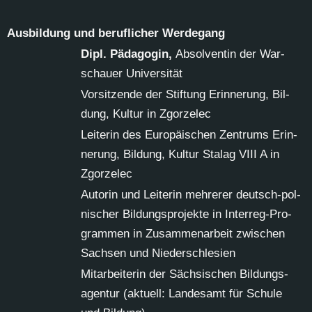
Aus­bil­dung und be­ruf­li­cher Wer­de­gang
Dipl. Päd­ago­gin,
Ab­sol­ven­tin der War­
schau­er Uni­ver­si­tät
Vor­sit­zen­de der Stif­tung Er­in­ne­rung, Bil­
dung, Kul­tur in Zgor­zelec
Lei­te­rin des Eu­ro­päi­schen Zen­trums Er­in­
ne­rung, Bil­dung, Kul­tur Sta­lag VI­II A in
Zgor­zelec
Au­to­rin und Lei­te­rin meh­re­rer deutsch-pol­
ni­scher Bil­dungs­pro­jek­te in In­ter­reg-Pro­
gram­men in Zu­sam­men­ar­beit zwi­schen
Sach­sen und Nie­der­schle­si­en
Mit­ar­bei­te­rin der Säch­si­schen Bil­dungs­
agen­tur (ak­tu­ell: Lan­des­amt für Schu­le