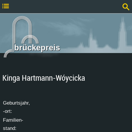
brückepreis
Kinga Hartmann-Wóycicka
Ge­burts­jahr,
-ort:
Fa­mi­li­en­
stand: