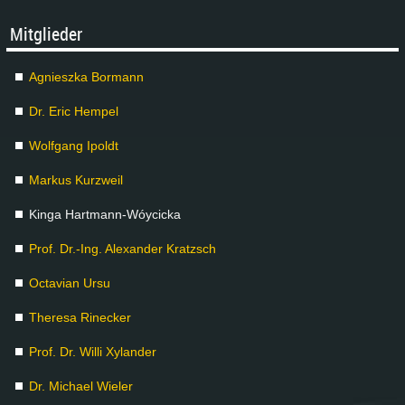
Mit­glie­der
Agnies­z­ka Bor­mann
Dr. Eric Hem­pel
Wolf­gang Ipoldt
Mar­kus Kurz­weil
Kin­ga Hart­mann-Wóyci­cka
Prof. Dr.-Ing. Alex­an­der Kratzsch
Oc­ta­vi­an Ur­su
The­re­sa Ri­ne­cker
Prof. Dr. Wil­li Xy­lan­der
Dr. Mi­cha­el Wie­ler