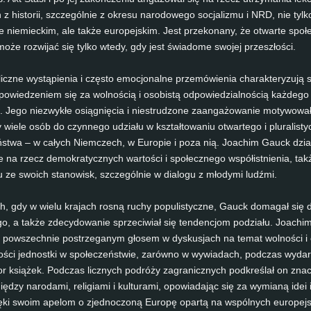
 his­to­rii, sz­c­zególnie z ok­re­su nar­odo­we­go so­c­ja­liz­mu i NRD, nie tyl­
e nie­mieckim, ale także eu­ro­pe­js­kim. Jest prze­ko­na­ny, że ot­war­te społ
że ro­zwi­jać się tyl­ko wte­dy, gdy jest świa­do­me swo­jej przeszłości.
icz­ne wystąpi­e­nia i często emoc­jo­nal­ne przemówie­nia cha­rak­te­ry­zują 
­wied­ze­niem się za wol­nością i oso­bistą od­po­wied­zi­al­nością każde­go
. Jego nie­zwykłe osiągnięcia i nie­strud­zo­ne za­an­gażowa­nie mo­ty­wo­wał
wie­le osób do czyn­ne­go ud­ziału w ksz­tałtowa­niu ot­war­te­go i plu­ra­lis­ty
stwa – w całych Niem­c­zech, w Eu­ro­pie i po­za nią. Joa­chim Gauck dział
ie na rzecz de­mo­kra­tycz­nych war­tości i społecz­ne­go współist­ni­en­ia, ta
iu ze swoich sta­no­wisk, sz­c­zególnie w dia­lo­gu z młody­mi ludźmi.
h, gdy w wie­lu kra­jach rosną ru­chy po­pu­lis­tycz­ne, Gauck do­ma­gał się di
 go, a także zde­cy­do­wa­nie sprze­ci­wiał się ten­den­c­jom pod­ziału. Joa­c
l pows­zech­nie postrze­ga­nym głosem w dys­kus­jach na te­mat wol­ności i
­ności jed­nost­ki w społec­zeństwie, zarówno w wy­wi­adach, podc­z­as wy­dar
­tor książek. Podc­z­as licz­nych po­dróży za­gra­nicz­nych podkreślał on znac
iędzy nar­o­da­mi, re­li­gia­mi i kul­tur­a­mi, opo­wi­a­dając się za wy­mi­aną id­ei
ęki swoim ape­lom o zjed­noc­zoną Eu­ropę opartą na wspólnych eu­ro­pe­js