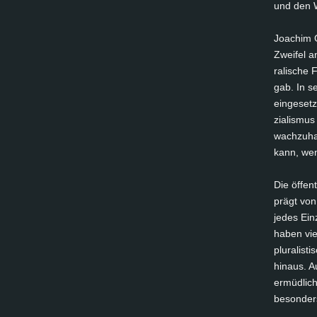
und den Wi
Joa­chim G
Zwei­fel a
ra­li­sche
gab. In se
ein­ge­set
zia­lis­mu
wach­zu­ha
kann, wenn
Die öf­fen
prägt von 
je­des Ein
ha­ben vie
plu­ra­lis
hin­aus. 
er­müd­lich
be­son­de