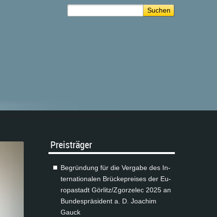
Preis­trä­ger
Be­grün­dung für die Ver­ga­be des In­
ter­na­tio­na­len Brü­cke­prei­ses der Eu­
ro­pa­stadt Gör­litz/Zgor­zelec 2025 an
Bun­des­prä­si­dent a. D. Joa­chim
Gauck