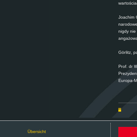
war­tościa
Joa­chim G
nar­odo­we
nigdy nie 
an­gażowa­
Gör­lit
Prof. dr Wi
Pre­zy­den
Eu­ro­pa-M
Über­sicht