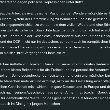
­der­stand ge­gen po­li­ti­sche Re­pres­sio­nen un­ter­stützt.
aucks Ar­beit als evan­ge­li­scher Pas­tor vor der Wen­de er­mög­lich­te es 
n ei­nem Sys­tem der Un­ter­drü­ckung zu for­mu­lie­ren und ei­ne geist­li­ch
 Füh­rungs­per­sön­lich­keit zu wer­den, die dem zi­vi­len Wi­der­stand ei­ne St
i­ner Zeit als Lei­ter der Sta­si-Un­ter­la­gen­be­hör­de und da­nach hat er sic
zt, die Leh­ren aus der Ge­schich­te, ins­be­son­de­re aus der Zeit des Na­tio­
s und der DDR, nicht nur im deut­schen, son­dern auch im eu­ro­päi­schen 
l­ten. Sei­ne Über­zeu­gung ist, dass ei­ne of­fe­ne Ge­sell­schaft nur ge­dei­
 sie sich ih­rer Ver­gan­gen­heit be­wusst ist.
t­li­chen Auf­trit­te von Joa­chim Gauck und sei­ne oft emo­tio­na­len Re­den s
ei­nem kla­ren Be­kennt­nis für die Frei­heit und die per­sön­li­che Ver­ant­wo
­zel­nen. Sei­ne be­ein­dru­cken­den Leis­tun­gen und sein un­er­müd­li­cher Ein
­le Men­schen mo­ti­viert und er­mu­tigt, ak­tiv an der Ge­stal­tung ei­ner of­f
­ti­schen Ge­sell­schaft mit­zu­wir­ken – in ganz Deutsch­land, in Eu­ro­pa und d
Auch nach sei­nem Aus­schei­den aus sei­nen Äm­tern hat Joa­chim Gauck s
 für de­mo­kra­ti­sche Wer­te und das ge­sell­schaft­li­che Mit­ein­an­der ein­ge­
rs auch im Dia­log mit jun­gen Men­schen.