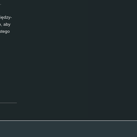
.
między­
o, aby
­te­go