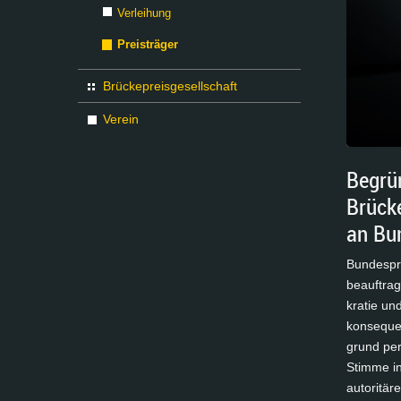
Verleihung
Preisträger
Brückepreisgesellschaft
Verein
Begrün
Brück
an Bu
Bun­des­pr
be­auf­trag
kra­tie un
kon­se­que
grund per­
Stim­me in
au­to­ri­tä