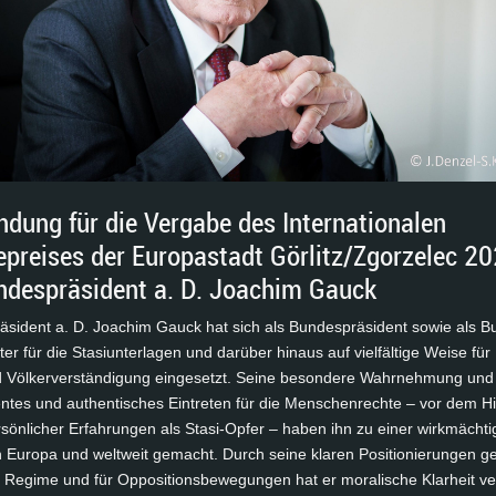
dung für die Vergabe des Internationalen
epreises der Europastadt Görlitz/Zgorzelec 2
ndespräsident a. D. Joachim Gauck
ä­si­dent a. D. Joa­chim Gauck hat sich als Bun­des­prä­si­dent so­wie als B
­ter für die Sta­si­un­ter­la­gen und dar­über hin­aus auf viel­fäl­ti­ge Wei­se fü
d Völ­ker­ver­stän­di­gung ein­ge­setzt. Sei­ne be­son­de­re Wahr­neh­mung und
n­tes und au­then­ti­sches Ein­tre­ten für die Men­schen­rech­te – vor dem Hi
sön­li­cher Er­fah­run­gen als Sta­si-Op­fer – ha­ben ihn zu ei­ner wirk­mäch­ti
 Eu­ro­pa und welt­weit ge­macht. Durch sei­ne kla­ren Po­si­tio­nie­run­gen g
­re Re­gime und für Op­po­si­ti­ons­be­we­gun­gen hat er mo­ra­li­sche Klar­heit ver