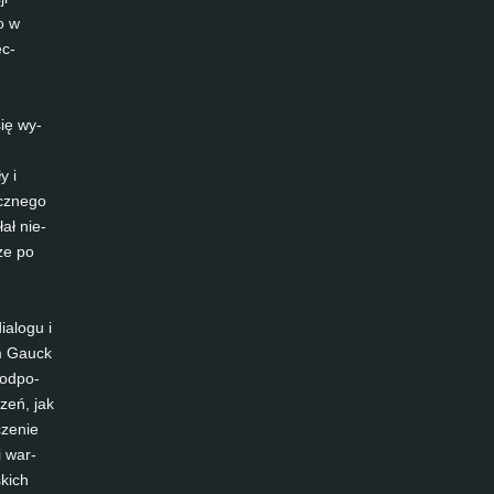
ko w
ec­
się wy­
y i
cz­ne­go
ał nie­
kże po
a­lo­gu i
him Gauck
 od­po­
­zeń, jak
­ze­nie
 i war­
­kich