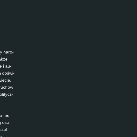
y nar­o­
także
e i au­
ch doświ­
ie­cie.
z ruchów
li­tycz­
iła mu
ą oso­
 szef
ji