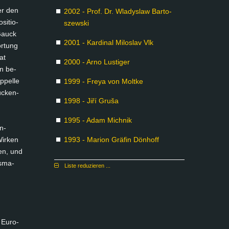
 er den
2002 - Prof. Dr. Wla­dys­law Bar­to­
si­tio­
szew­ski
 Gauck
2001 - Kar­di­nal Mi­los­lav Vlk
r­tung
at
2000 - Ar­no Lus­ti­ger
en be­
­pel­le
1999 - Freya von Molt­ke
ü­cken­
1998 - Jiří Gruša
1995 - Adam Mich­nik
n­
Wir­ken
1993 - Ma­ri­on Grä­fin Dön­hoff
sen, und
s­ma­
Lis­te re­du­zie­ren ...
 Eu­ro­