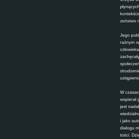
płynących z
kon­tekści
zeństwo mo
Jego pu­bl
raźnym opo
człowie­ka
zachęcały 
społec­zeń
strud­ze­n
ustąpi­e­n
W cz­a­sac
ws­pie­rał
jest na­da
wied­zi­al
i ja­ko au
dia­lo­gu m
tości. Dzi