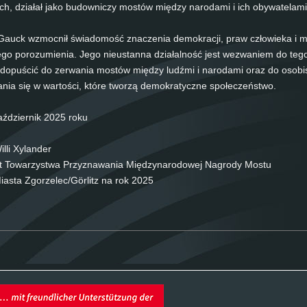
ch, działał ja­ko bu­dow­nic­zy mostów między nar­o­da­mi i ich obywa­tela­mi
auck wz­moc­nił świa­do­mość znac­ze­nia de­mo­krac­ji, praw człowie­ka i 
­go po­ro­zu­mi­e­nia. Jego nieustan­na działal­ność jest we­zwa­niem do te­g
do­puścić do zer­wa­nia mostów między ludźmi i nar­o­da­mi oraz do oso­bi­s
nia się w war­tości, które tworzą de­mo­kra­tycz­ne społec­zeństwo.
z, paździer­nik 2025 ro­ku
l­li Xy­lan­der
t Towar­zystwa Przyz­na­wa­nia Między­nar­odo­wej Na­gro­dy Mos­tu
ias­ta Zgor­zelec/Gör­litz na rok 2025