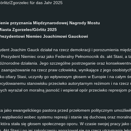
ör­litz/Zgor­zelec für das Jahr 2025
nienie przyz­na­nia Między­nar­odo­wej Na­gro­dy Mos­tu
Mias­ta Zgor­zelec/Gör­litz 2025
e­zy­den­to­wi Nie­miec Joa­chi­mo­wi Gau­cko­wi
y­dent Joa­chim Gauck działał na rzecz de­mo­krac­ji i po­ro­zu­mi­e­nia międz
o Pre­zy­dent Nie­miec oraz ja­ko Fe­deral­ny Pełno­moc­nik ds. akt Sta­si, a 
óżno­rod­ne działania. Jego sz­c­zególne postrze­ga­nie oraz kon­se­kw­ent­n
e za­an­gażowa­nie na rzecz praw człowie­ka, wy­ni­kające z jego oso­bis­ty
­ko ofia­ry Sta­si, uc­zy­niły go wpływo­wym głosem w Eu­ro­pie i na całym św
­cy­do­wa­ne­mu sta­no­wis­ku prze­ciw­ko au­to­ry­tar­nym reżimom i na rzec
jnych wy­rażał on mo­ralną jas­ność i ws­pie­rał opór prze­ciw­ko re­pres­jom po­
a ja­ko ewan­geli­ckie­go pas­to­ra przed przełomem po­li­tycz­nym umożli­w
 wątpli­wości wo­bec sys­temu re­pres­ji i sta­nie się duchową oraz mo­raln
, która stała się głosem społecz­ne­go opo­ru. W cz­a­sie swo­jej pra­cy ja­ko
 Akt Sta­si i po jej zakończe­niu an­gażował się na rzecz ut­rzy­ma­nia lek­c­