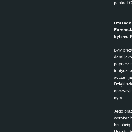
pa­stadt G
Uz­a­sad­
Eu­ro­pa-
byłemu Pr
Były pre­z
da­mi ja­k
po­przez r
ten­tycz­n
adc­zeń ja
Dzięki zde
opo­zy­cy­
nym.
Jego pra­c
wy­rażanie
bis­tością
Urzędu ds.