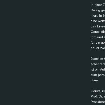
In ei­ner 
Dia­log ge
niert. In 
ei­ne weit
des Ein­ze
Gauck die 
tont und s
für ein ge
bau­er zwi
Joa­chim 
schen­rech­
ist ein Au
zum per­sö
chen.
Gör­litz, 
Prof. Dr. W
Prä­si­dent