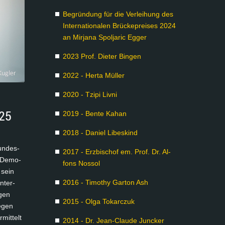
Be­grün­dung für die Ver­lei­hung des
In­ter­na­tio­na­len Brü­cke­prei­ses 2024
an Mir­ja­na Spol­ja­ric Eg­ger
2023 Prof. Die­ter Bin­gen
2022 - Her­ta Mül­ler
2020 - Tzi­pi Liv­ni
025
2019 - Ben­te Ka­han
2018 - Da­ni­el Li­bes­kind
un­des­
2017 - Erz­bi­schof em. Prof. Dr. Al­
r De­mo­
fons Nos­s­ol
 sein
2016 - Ti­mo­thy Gar­ton Ash
n­ter­
­gen
2015 - Ol­ga To­k­arc­zuk
e­gen
­mit­telt
2014 - Dr. Jean-Clau­de Juncker