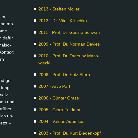
2013 - Stef­fen Möl­ler
ihm,
2012 - Dr. Vi­ta­li Klitsch­ko
e und mo­
im­me
2011 - Prof. Dr. Ge­si­ne Schwan
h da­für
2009 - Prof. Dr. Nor­man Da­vies
nal­so­
Kon­text
2010 - Prof. Dr. Ta­de­usz Ma­zo­
hen
wiecki
2008 - Prof. Dr. Fritz Stern
ind ge­
2007 - Ar­vo Pärt
r­tung
­satz
2006 - Gün­ter Grass
e­nen und
ar­über
2005 - Gio­ra Feid­man
ich un­
2004 - Val­das Adam­kus
setzt –
2003 - Prof. Dr. Kurt Bie­den­kopf