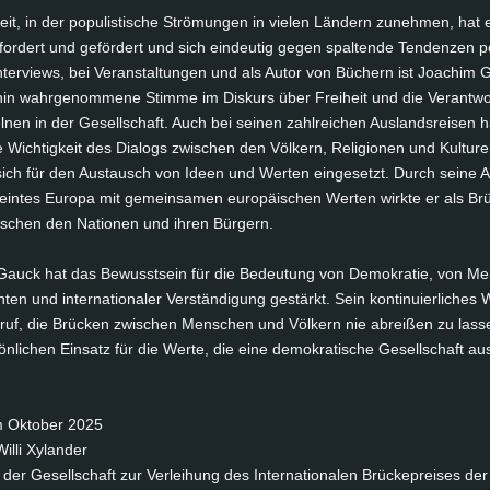
Zeit, in der po­pu­lis­ti­sche Strö­mun­gen in vie­len Län­dern zu­neh­men, hat
­for­dert und ge­för­dert und sich ein­deu­tig ge­gen spal­ten­de Ten­den­zen po­
In­ter­views, bei Ver­an­stal­tun­gen und als Au­tor von Bü­chern ist Joa­chim
­hin wahr­ge­nom­me­ne Stim­me im Dis­kurs über Frei­heit und die Ver­ant­wo
l­nen in der Ge­sell­schaft. Auch bei sei­nen zahl­rei­chen Aus­lands­rei­sen h
Wich­tig­keit des Dia­logs zwi­schen den Völ­kern, Re­li­gio­nen und Kul­tu­r
ich für den Aus­tausch von Ide­en und Wer­ten ein­ge­setzt. Durch sei­ne Ap
­ein­tes Eu­ro­pa mit ge­mein­sa­men eu­ro­päi­schen Wer­ten wirk­te er als Br
­schen den Na­tio­nen und ih­ren Bür­gern.
Gauck hat das Be­wusst­sein für die Be­deu­tung von De­mo­kra­tie, von Me
ten und in­ter­na­tio­na­ler Ver­stän­di­gung ge­stärkt. Sein kon­ti­nu­ier­li­ches 
f­ruf, die Brü­cken zwi­schen Men­schen und Völ­kern nie ab­rei­ßen zu las­
n­li­chen Ein­satz für die Wer­te, die ei­ne de­mo­kra­ti­sche Ge­sell­schaft au
im Ok­to­ber 2025
il­li Xy­lan­der
 der Ge­sell­schaft zur Ver­lei­hung des In­ter­na­tio­na­len Brü­cke­prei­ses der